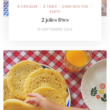
À CROQUER
À TABLE
DANS NOS VIES
/
/
/
PARTY
2 jolies fêtes
15 SEPTEMBRE 2014