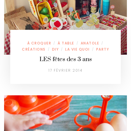
À CROQUER
À TABLE
ANATOLE
/
/
/
CRÉATIONS
DIY
LA VIE QUOI
PARTY
/
/
/
LES fêtes des 3 ans
17 FÉVRIER 2014