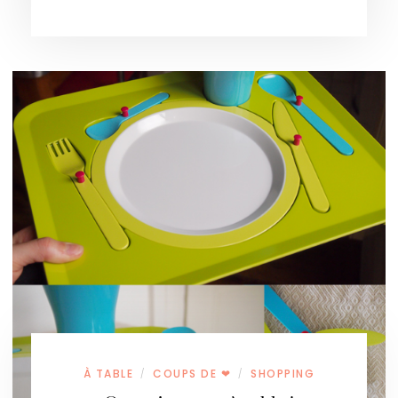
À TABLE
COUPS DE ❤
SHOPPING
/
/