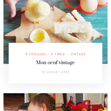
À CROQUER
À TABLE
VINTAGE
/
/
Mon oeuf vintage
10 JUILLET 2013