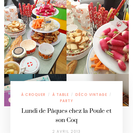
À CROQUER
À TABLE
DÉCO VINTAGE
/
/
/
PARTY
Lundi de Pâques chez la Poule et
son Coq
2 AVRIL 2013