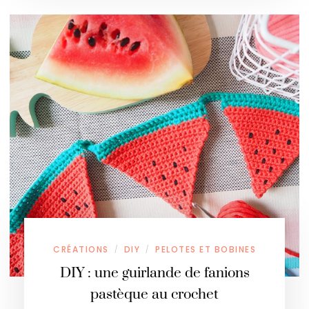
CRÉATIONS
DIY
PELOTES ET BOBINES
/
/
DIY : une guirlande de fanions
pastèque au crochet