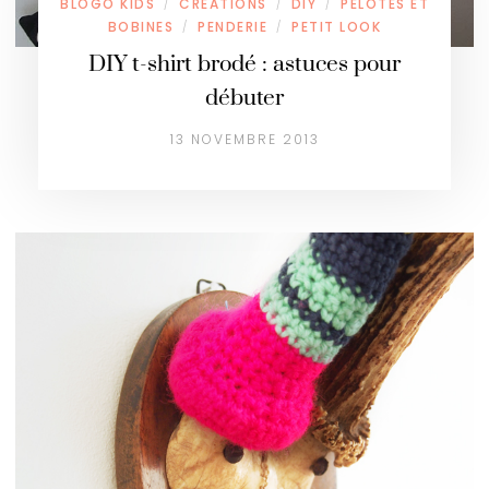
BLOGO KIDS
CRÉATIONS
DIY
PELOTES ET
/
/
/
BOBINES
PENDERIE
PETIT LOOK
/
/
DIY t-shirt brodé : astuces pour
débuter
13 NOVEMBRE 2013