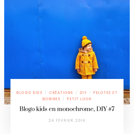
BLOGO KIDS
CRÉATIONS
DIY
PELOTES ET
/
/
/
BOBINES
PETIT LOOK
/
Blogo kids en monochrome, DIY #7
24 FÉVRIER 2014