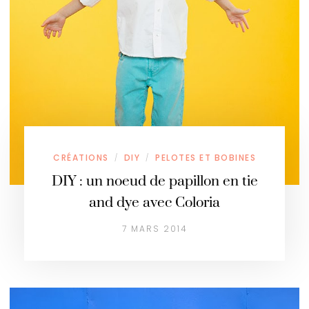
CRÉATIONS
DIY
PELOTES ET BOBINES
/
/
DIY : un noeud de papillon en tie
and dye avec Coloria
7 MARS 2014