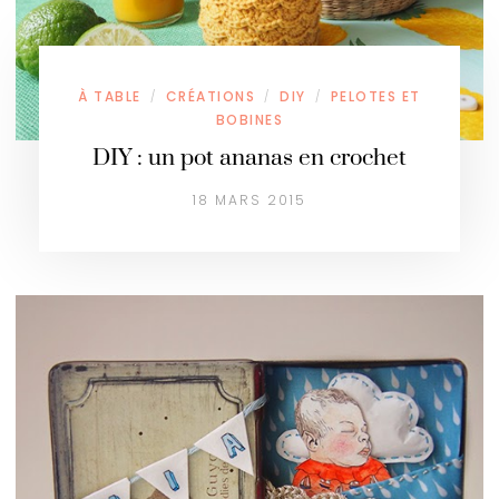
À TABLE
CRÉATIONS
DIY
PELOTES ET
/
/
/
BOBINES
DIY : un pot ananas en crochet
18 MARS 2015