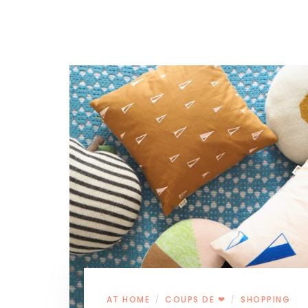
AT HOME
COUPS DE ❤
SHOPPING
/
/