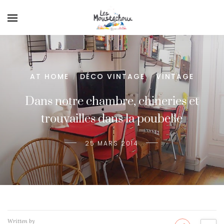
AT HOME
DÉCO VINTAGE
VINTAGE
/
/
Dans notre chambre, chineries et
trouvailles dans la poubelle
25 MARS 2014
Written by