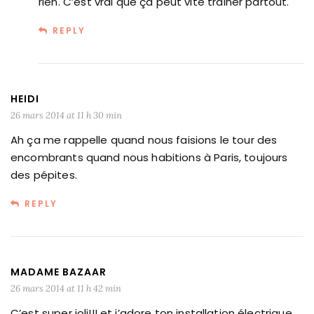
rien. C’est vrai que ça peut vite trainer partout.
REPLY
HEIDI
26 mars 2014 at 11 h 30 min
Ah ça me rappelle quand nous faisions le tour des
encombrants quand nous habitions à Paris, toujours
des pépites.
REPLY
MADAME BAZAAR
26 mars 2014 at 11 h 42 min
C’est super joli!!! et j’adore ton installation électrique