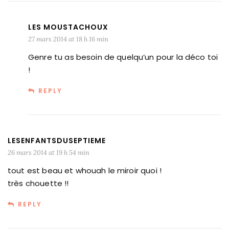
LES MOUSTACHOUX
27 mars 2014 at 18 h 16 min
Genre tu as besoin de quelqu’un pour la déco toi
!
REPLY
LESENFANTSDUSEPTIEME
26 mars 2014 at 19 h 54 min
tout est beau et whouah le miroir quoi !
très chouette !!
REPLY