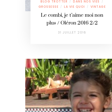
BLOG TROTTER
DANS NOS VIES
/
/
GROSSESSE
LA VIE QUOI
VINTAGE
/
/
Le combi, je t’aime moi non
plus / Oléron 2016 2/2
31 JUILLET 2016