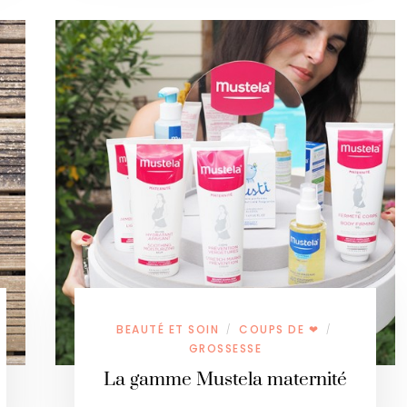
BEAUTÉ ET SOIN
COUPS DE ❤
/
/
GROSSESSE
La gamme Mustela maternité