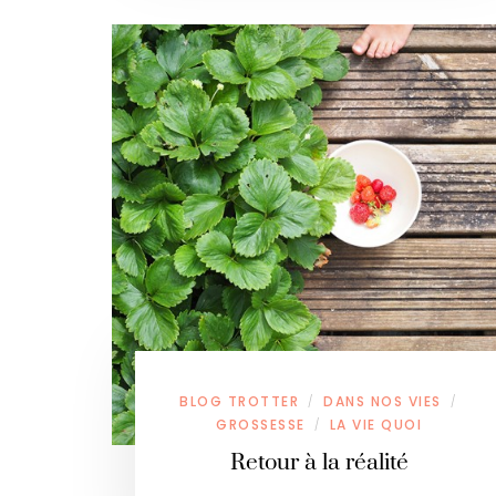
BLOG TROTTER
DANS NOS VIES
/
/
GROSSESSE
LA VIE QUOI
/
Retour à la réalité