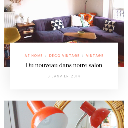
AT HOME
DÉCO VINTAGE
VINTAGE
/
/
Du nouveau dans notre salon
6 JANVIER 2014