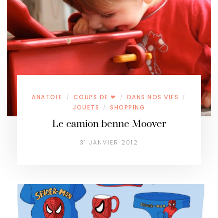
ANATOLE
COUPS DE ❤
DANS NOS VIES
/
/
/
JOUETS
SHOPPING
/
Le camion benne Moover
31 JANVIER 2012