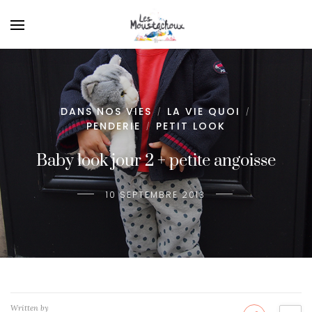
DANS NOS VIES
LA VIE QUOI
/
/
PENDERIE
PETIT LOOK
/
Baby look jour 2 + petite angoisse
10 SEPTEMBRE 2013
Written by