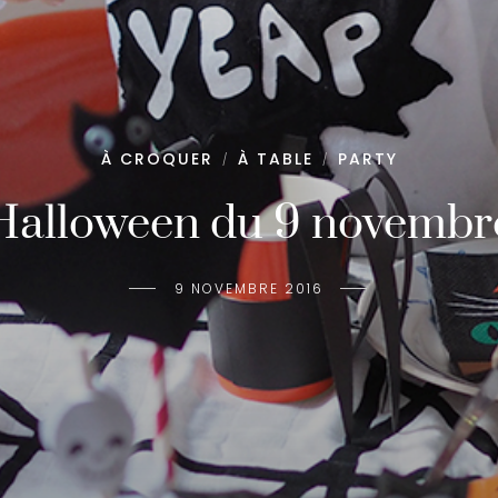
À CROQUER
À TABLE
PARTY
/
/
Halloween du 9 novembr
9 NOVEMBRE 2016