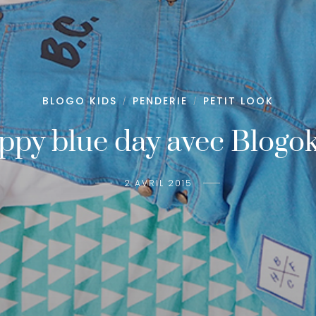
BLOGO KIDS
PENDERIE
PETIT LOOK
/
/
ppy blue day avec Blogok
2 AVRIL 2015