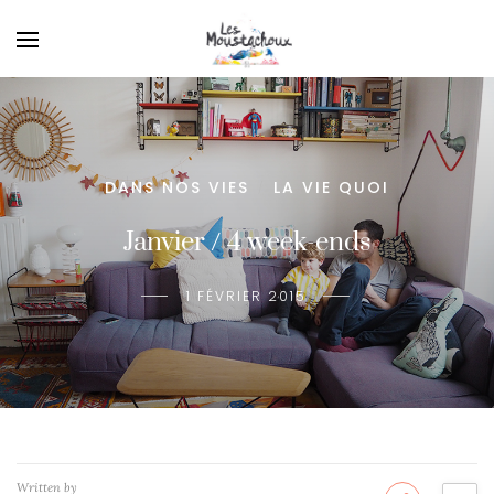
DANS NOS VIES
LA VIE QUOI
/
Janvier / 4 week-ends
1 FÉVRIER 2015
Written by