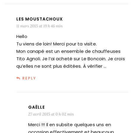
LES MOUSTACHOUX
11 mars 2015 at 19 h 46 min
Hello
Tu viens de loin! Merci pour ta visite.
Mon canapé est un ensemble de chauffeuses
Tito Agnoli. Je l’ai acheté sur Le Boncoin. Je crois
qu’elles ne sont plus éditées. À vérifier …
REPLY
GAËLLE
27 avril 2015 at 0 h 02 min
Merci !!! Il en subsite quelques uns en
occasion effectivement et beaucoup