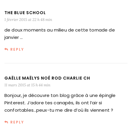
THE BLUE SCHOOL
1 février 2015 at 22 h 48 min
de doux moments au milieu de cette tornade de
janvier …
REPLY
GAËLLE MAËLYS NOÉ ROD CHARLIE CH
11 mars 2015 at 15 h 44 min
Bonjour, je découvre ton blog grâce à une épingle
Pinterest. J’adore tes canapés, ils ont l’air si
confortables…peux-tu me dire d’où ils viennent ?
REPLY