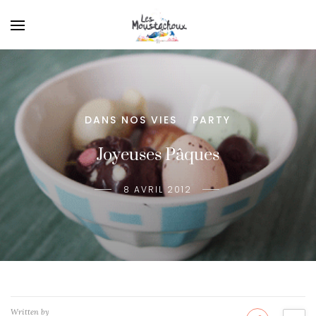
DANS NOS VIES
PARTY
/
Joyeuses Pâques
8 AVRIL 2012
Written by