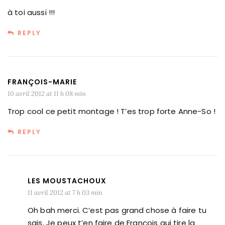
à toi aussi !!!
REPLY
FRANÇOIS-MARIE
10 avril 2012 at 11 h 08 min
Trop cool ce petit montage ! T’es trop forte Anne-So !
REPLY
LES MOUSTACHOUX
11 avril 2012 at 7 h 03 min
Oh bah merci. C’est pas grand chose à faire tu
sais. Je peux t’en faire de François qui tire la