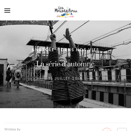
ANATOLE
DANS NOS VIES
/
La série d’automne
15 JUILLET 2014
Written by