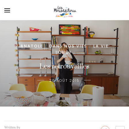
ANATOLE
DANS NOS VIES
LA VIE
/
/
QUOI
Les retrouvailles
26 AOÛT 2015
Written by