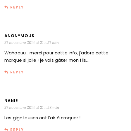
REPLY
ANONYMOUS
27 novembre 2014 at 21 h 57 min
Wahoouu… merci pour cette info, j’adore cette
marque si jolie ! je vais gâter mon fils….
REPLY
NANIE
27 novembre 2014 at 21 h 58 min
Les gigoteuses ont l’air à croquer !
REPLY