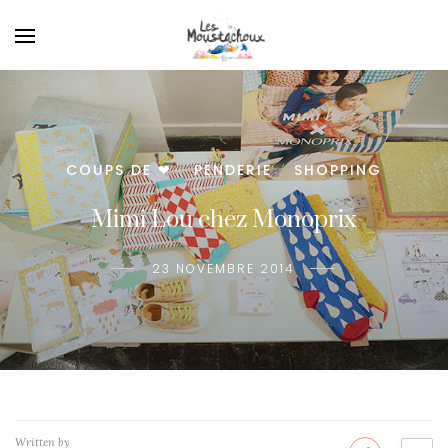
COUPS DE ❤
PENDERIE
SHOPPING
/
/
Mimi Lou chez Monoprix
23 NOVEMBRE 2014
Written by