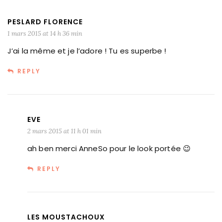
PESLARD FLORENCE
1 mars 2015 at 14 h 36 min
J’ai la même et je l’adore ! Tu es superbe !
REPLY
EVE
2 mars 2015 at 11 h 01 min
ah ben merci AnneSo pour le look portée 😉
REPLY
LES MOUSTACHOUX