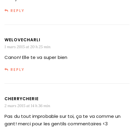
REPLY
WELOVECHARLI
1 mars 2015 at 20 h 25 min
Canon! Elle te va super bien
REPLY
CHERRYCHERIE
2 mars 2015 at 14 h 36 min
Pas du tout improbable sur toi, ça te va comme un
gant! merci pour les gentils commentaires <3