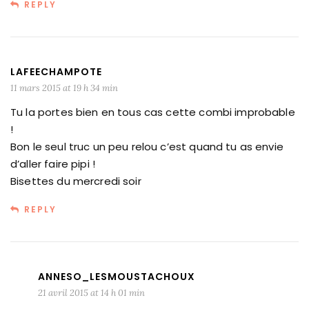
REPLY
LAFEECHAMPOTE
11 mars 2015 at 19 h 34 min
Tu la portes bien en tous cas cette combi improbable
!
Bon le seul truc un peu relou c’est quand tu as envie
d’aller faire pipi !
Bisettes du mercredi soir
REPLY
ANNESO_LESMOUSTACHOUX
21 avril 2015 at 14 h 01 min