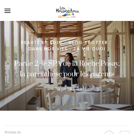
BEAUTÉ ET SOIN
BLOG TROTTER
/
/
DANS NOS VIES
LA VIE QUOI
/
Partie 2, le SPA de la Roche Posay,
la parenthèse pour les parents
9 NOVEMBRE 2017
Written by