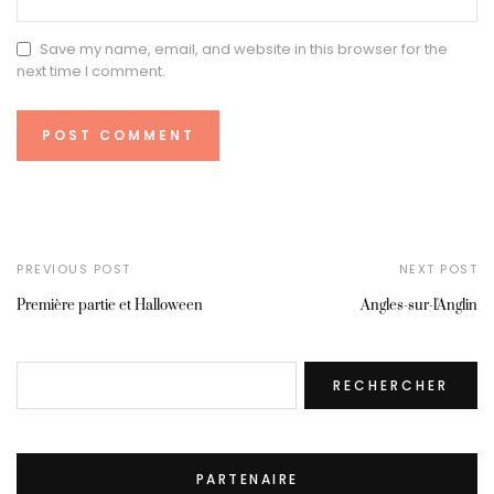
Save my name, email, and website in this browser for the
next time I comment.
PREVIOUS POST
NEXT POST
Première partie et Halloween
Angles-sur-l'Anglin
Rechercher
RECHERCHER
PARTENAIRE