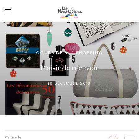
COUPS DE ❤
SHOPPING
/
Plaisir de recevoir
19 DÉCEMBRE 2013
Written by