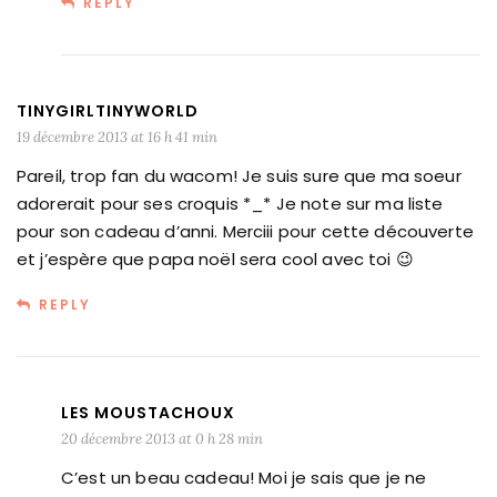
REPLY
TINYGIRLTINYWORLD
19 décembre 2013 at 16 h 41 min
Pareil, trop fan du wacom! Je suis sure que ma soeur
adorerait pour ses croquis *_* Je note sur ma liste
pour son cadeau d’anni. Merciii pour cette découverte
et j’espère que papa noël sera cool avec toi 😉
REPLY
LES MOUSTACHOUX
20 décembre 2013 at 0 h 28 min
C’est un beau cadeau! Moi je sais que je ne