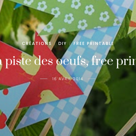
CRÉATIONS
DIY
FREE PRINTABLE
/
/
a piste des oeufs, free pri
16 AVRIL 2014