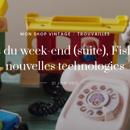
MON SHOP VINTAGE
TROUVAILLES
/
 du week-end (suite), Fis
nouvelles technologies
21 JUIN 2013