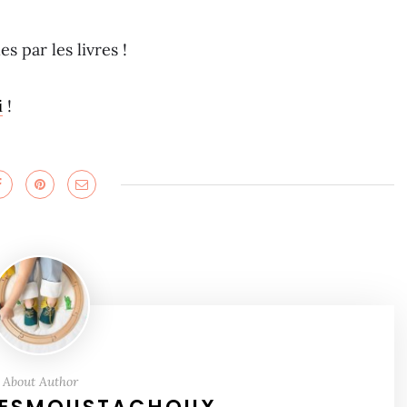
s par les livres !
i
!
About Author