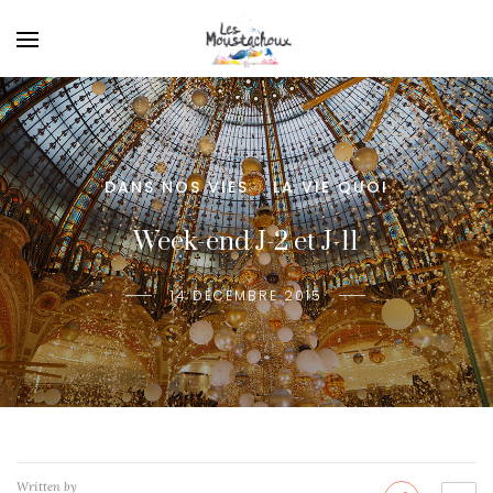
DANS NOS VIES
LA VIE QUOI
/
Week-end J-2 et J-11
14 DÉCEMBRE 2015
Written by