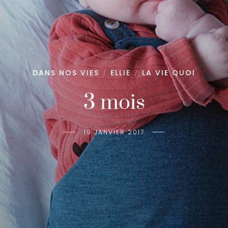
DANS NOS VIES
ELLIE
LA VIE QUOI
/
/
3 mois
19 JANVIER 2017