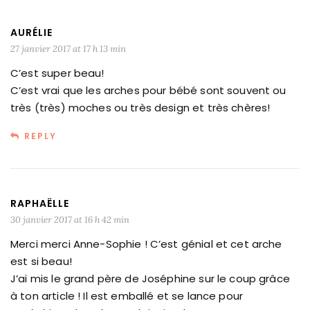
AURÉLIE
27 janvier 2017 at 17 h 13 min
C’est super beau!
C’est vrai que les arches pour bébé sont souvent ou
très (très) moches ou très design et très chères!
REPLY
RAPHAËLLE
30 janvier 2017 at 16 h 42 min
Merci merci Anne-Sophie ! C’est génial et cet arche
est si beau!
J’ai mis le grand père de Joséphine sur le coup grâce
à ton article ! Il est emballé et se lance pour