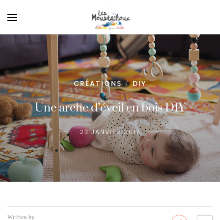
CRÉATIONS
DIY
/
Une arche d’éveil en bois DIY
23 JANVIER 2017
Written by