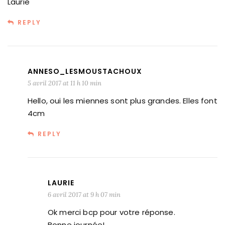
Laurie
REPLY
ANNESO_LESMOUSTACHOUX
5 avril 2017 at 11 h 10 min
Hello, oui les miennes sont plus grandes. Elles font
4cm
REPLY
LAURIE
6 avril 2017 at 9 h 07 min
Ok merci bcp pour votre réponse.
Bonne journée!