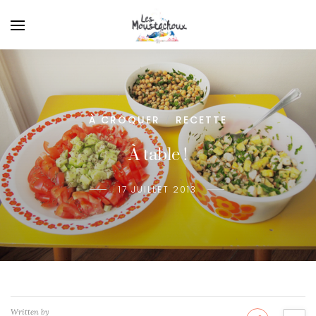
À CROQUER
RECETTE
/
À table !
17 JUILLET 2013
Written by