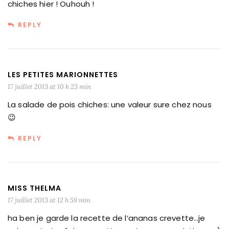
chiches hier ! Ouhouh !
REPLY
LES PETITES MARIONNETTES
17 juillet 2013 at 10 h 23 min
La salade de pois chiches: une valeur sure chez nous
😉
REPLY
MISS THELMA
17 juillet 2013 at 12 h 59 min
ha ben je garde la recette de l’ananas crevette…je