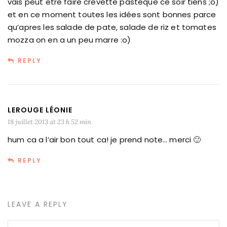
vais peut etre faire crevette pasteque ce soir tiens ;o)
et en ce moment toutes les idées sont bonnes parce
qu’apres les salade de pate, salade de riz et tomates
mozza on en a un peu marre :o)
REPLY
LEROUGE LÉONIE
18 juillet 2013 at 23 h 52 min
hum ca a l’air bon tout ca! je prend note… merci 🙂
REPLY
LEAVE A REPLY