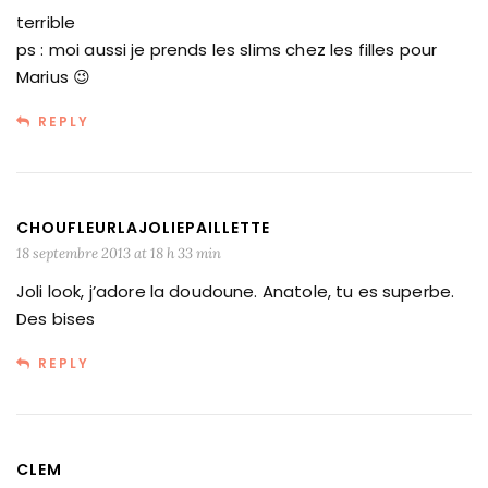
terrible
ps : moi aussi je prends les slims chez les filles pour
Marius 😉
REPLY
CHOUFLEURLAJOLIEPAILLETTE
18 septembre 2013 at 18 h 33 min
Joli look, j’adore la doudoune. Anatole, tu es superbe.
Des bises
REPLY
CLEM