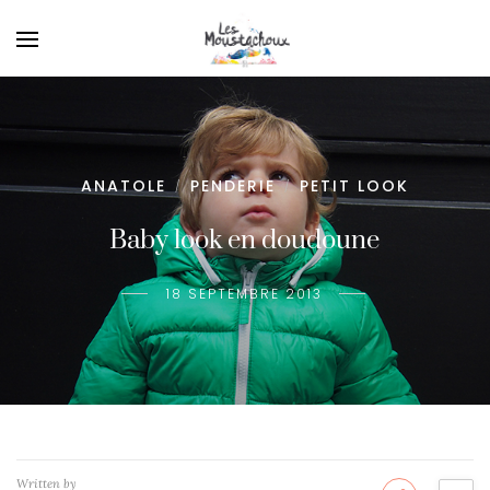
ANATOLE
PENDERIE
PETIT LOOK
/
/
Baby look en doudoune
18 SEPTEMBRE 2013
Written by