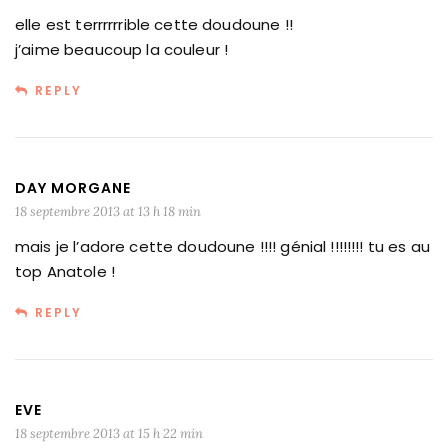
elle est terrrrrrible cette doudoune !!
j’aime beaucoup la couleur !
REPLY
DAY MORGANE
18 septembre 2013 at 13 h 18 min
mais je l’adore cette doudoune !!!! génial !!!!!!!! tu es au
top Anatole !
REPLY
EVE
18 septembre 2013 at 15 h 22 min