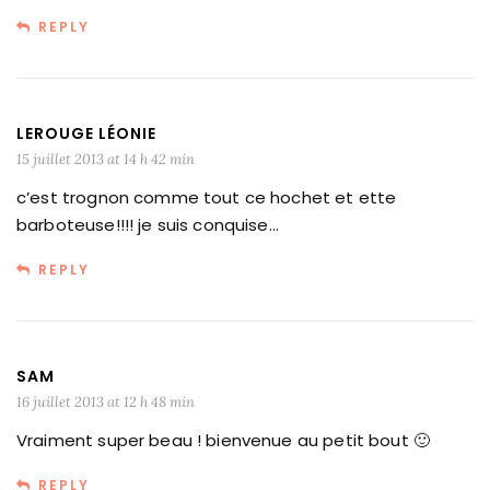
REPLY
LEROUGE LÉONIE
15 juillet 2013 at 14 h 42 min
c’est trognon comme tout ce hochet et ette
barboteuse!!!! je suis conquise…
REPLY
SAM
16 juillet 2013 at 12 h 48 min
Vraiment super beau ! bienvenue au petit bout 🙂
REPLY