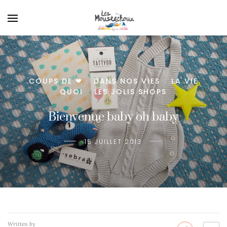
COUPS DE ❤
DANS NOS VIES
LA VIE
/
/
QUOI
LES JOLIS SHOPS
/
Bienvenue baby oh baby
15 JUILLET 2013
Written by