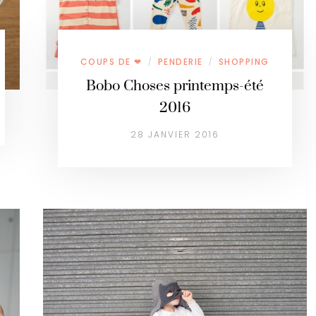
COUPS DE ❤
PENDERIE
SHOPPING
/
/
Bobo Choses printemps-été
2016
28 JANVIER 2016