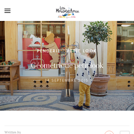
PENDERIE
PETIT LOOK
/
Géométrique petit look
14 SEPTEMBRE 2015
Written by