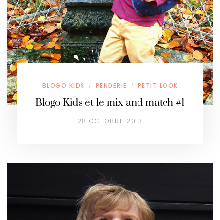
BLOGO KIDS
PENDERIE
PETIT LOOK
/
/
Blogo Kids et le mix and match #1
28 OCTOBRE 2013