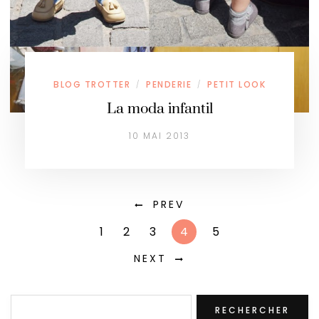
BLOG TROTTER
PENDERIE
PETIT LOOK
/
/
La moda infantil
10 MAI 2013
PREV
1
2
3
4
5
NEXT
Rechercher
RECHERCHER