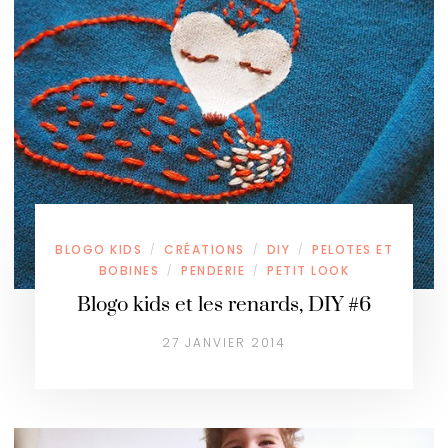
BLOGO KIDS
CRÉATIONS
DIY
PELOTES ET
/
/
/
BOBINES
PENDERIE
PETIT LOOK
/
/
Blogo kids et les renards, DIY #6
27 JANVIER 2014