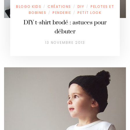
BLOGO KIDS
CRÉATIONS
DIY
PELOTES ET
/
/
/
BOBINES
PENDERIE
PETIT LOOK
/
/
DIY t-shirt brodé : astuces pour
débuter
13 NOVEMBRE 2013