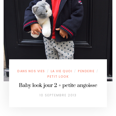
DANS NOS VIES
LA VIE QUOI
PENDERIE
/
/
/
PETIT LOOK
Baby look jour 2 + petite angoisse
10 SEPTEMBRE 2013