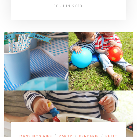
10 JUIN 2013
DANS NOS VIES
PARTY
PENDERIE
PETIT
/
/
/