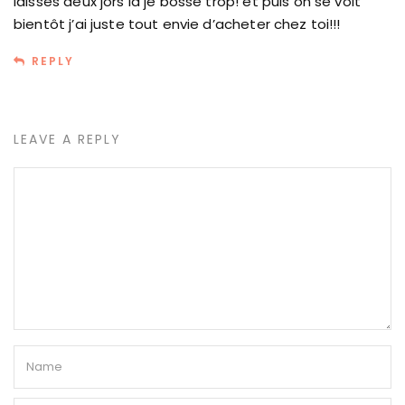
laisses deux jors là je bosse trop! et puis on se voit
bientôt j’ai juste tout envie d’acheter chez toi!!!
REPLY
LEAVE A REPLY