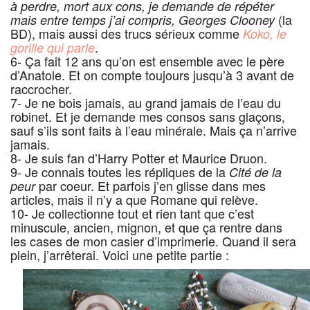
à perdre, mort aux cons, je demande de répéter
(la
mais entre temps j’ai compris, Georges Clooney
BD), mais aussi des trucs sérieux comme
Koko, le
.
gorille qui parle
6- Ça fait 12 ans qu’on est ensemble avec le père
d’Anatole. Et on compte toujours jusqu’à 3 avant de
raccrocher.
7- Je ne bois jamais, au grand jamais de l’eau du
robinet. Et je demande mes consos sans glaçons,
sauf s’ils sont faits à l’eau minérale. Mais ça n’arrive
jamais.
8- Je suis fan d’Harry Potter et Maurice Druon.
9- Je connais toutes les répliques de la
Cité de la
par coeur. Et parfois j’en glisse dans mes
peur
articles, mais il n’y a que Romane qui relève.
10- Je collectionne tout et rien tant que c’est
minuscule, ancien, mignon, et que ça rentre dans
les cases de mon casier d’imprimerie. Quand il sera
plein, j’arrêterai. Voici une petite partie :