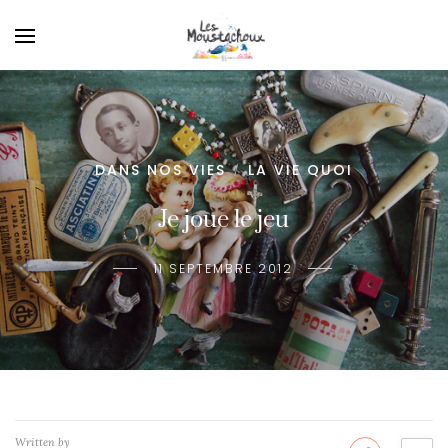
DANS NOS VIES
LA VIE QUOI
/
Je joue le jeu
11 SEPTEMBRE 2012
Written by