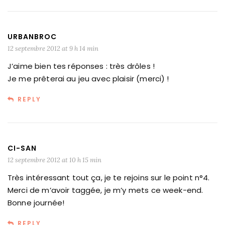
URBANBROC
12 septembre 2012 at 9 h 14 min
J’aime bien tes réponses : très drôles !
Je me prêterai au jeu avec plaisir (merci) !
REPLY
CI-SAN
12 septembre 2012 at 10 h 15 min
Très intéressant tout ça, je te rejoins sur le point n°4.
Merci de m’avoir taggée, je m’y mets ce week-end.
Bonne journée!
REPLY