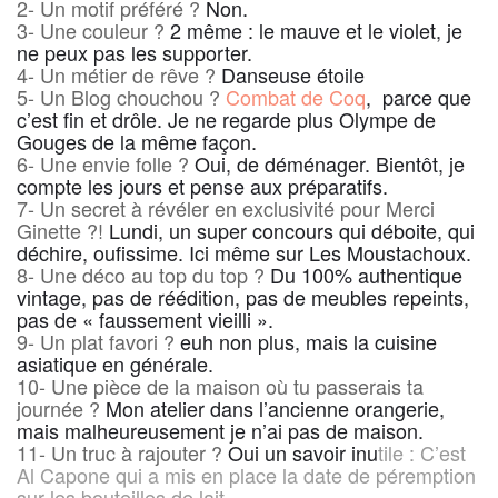
2- Un motif préféré ?
Non.
3- Une couleur ?
2 même : le mauve et le violet, je
ne peux pas les supporter.
4- Un métier de rêve ?
Danseuse étoile
5- Un Blog chouchou ?
Combat de Coq
, parce que
c’est fin et drôle. Je ne regarde plus Olympe de
Gouges de la même façon.
6- Une envie folle ?
Oui, de déménager. Bientôt, je
compte les jours et pense aux préparatifs.
7- Un secret à révéler en exclusivité pour Merci
Ginette ?!
Lundi, un super concours qui déboite, qui
déchire, oufissime. Ici même sur Les Moustachoux.
8- Une déco au top du top ?
Du 100% authentique
vintage, pas de réédition, pas de meubles repeints,
pas de « faussement vieilli ».
9- Un plat favori ?
euh non plus, mais la cuisine
asiatique en générale.
10- Une pièce de la maison où tu passerais ta
journée ?
Mon atelier dans l’ancienne orangerie,
mais malheureusement je n’ai pas de maison.
11- Un truc à rajouter ?
Oui un savoir inu
til
e : C’est
Al Capone qui a mis en place la date de péremption
sur les bouteilles de lait.