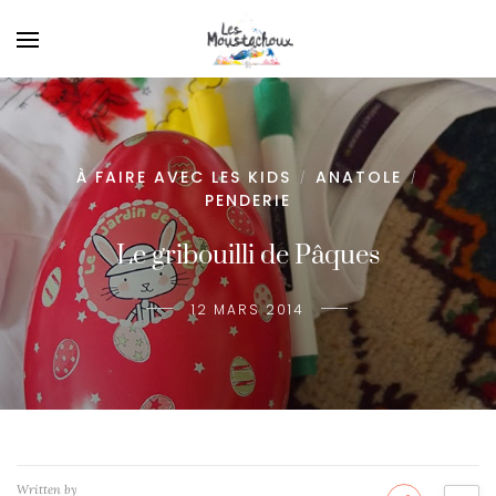
À FAIRE AVEC LES KIDS
ANATOLE
/
/
PENDERIE
Le gribouilli de Pâques
12 MARS 2014
Written by