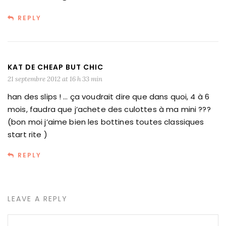
REPLY
KAT DE CHEAP BUT CHIC
21 septembre 2012 at 16 h 33 min
han des slips ! … ça voudrait dire que dans quoi, 4 à 6
mois, faudra que j’achete des culottes à ma mini ???
(bon moi j’aime bien les bottines toutes classiques
start rite )
REPLY
LEAVE A REPLY