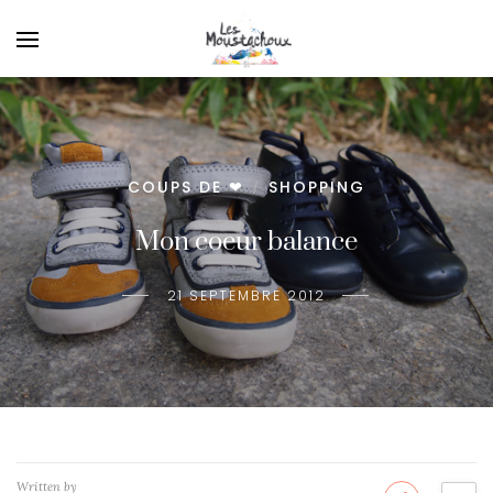
COUPS DE ❤
SHOPPING
/
Mon coeur balance
21 SEPTEMBRE 2012
Written by