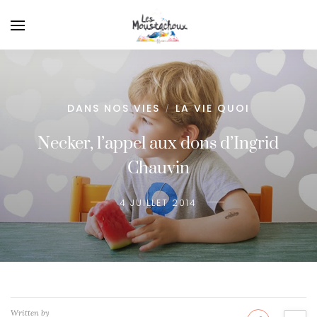
DANS NOS VIES
LA VIE QUOI
/
Necker, l’appel aux dons d’Ingrid
Chauvin
4 JUILLET 2014
Written by