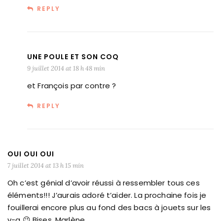
REPLY
UNE POULE ET SON COQ
9 juillet 2014 at 18 h 48 min
et François par contre ?
REPLY
OUI OUI OUI
7 juillet 2014 at 13 h 15 min
Oh c’est génial d’avoir réussi à ressembler tous ces
éléments!!! J’aurais adoré t’aider. La prochaine fois je
fouillerai encore plus au fond des bacs à jouets sur les
v-g 😉 Bises. Marlène