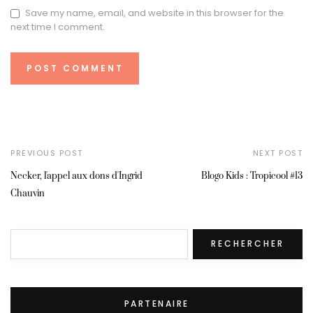
Save my name, email, and website in this browser for the
next time I comment.
PREVIOUS POST
NEXT POST
Necker, l'appel aux dons d'Ingrid
Blogo Kids : Tropicool #13
Chauvin
Rechercher
RECHERCHER
PARTENAIRE