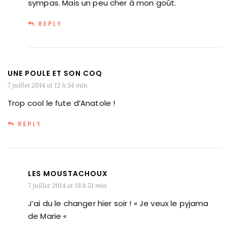
sympas. Mais un peu cher à mon goût.
REPLY
UNE POULE ET SON COQ
7 juillet 2014 at 12 h 54 min
Trop cool le fute d’Anatole !
REPLY
LES MOUSTACHOUX
7 juillet 2014 at 18 h 51 min
J’ai du le changer hier soir ! « Je veux le pyjama
de Marie «