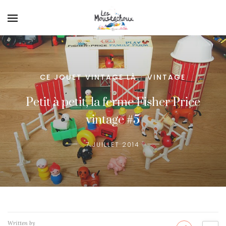
CE JOUET VINTAGE LÀ
VINTAGE
/
Petit à petit, la ferme Fisher Price
vintage #5
7 JUILLET 2014
Written by