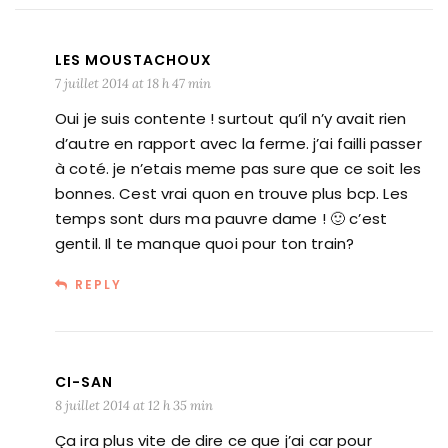
LES MOUSTACHOUX
7 juillet 2014 at 18 h 47 min
Oui je suis contente ! surtout qu’il n’y avait rien
d’autre en rapport avec la ferme. j’ai failli passer
à coté. je n’etais meme pas sure que ce soit les
bonnes. Cest vrai quon en trouve plus bcp. Les
temps sont durs ma pauvre dame ! 🙂 c’est
gentil. Il te manque quoi pour ton train?
REPLY
CI-SAN
8 juillet 2014 at 12 h 35 min
Ça ira plus vite de dire ce que j’ai car pour