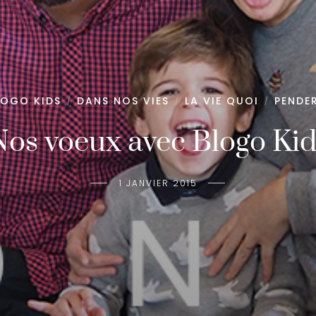
LOGO KIDS
DANS NOS VIES
LA VIE QUOI
PENDER
/
/
/
Nos voeux avec Blogo Kid
1 JANVIER 2015