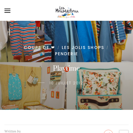
COUPS DE ❤
LES JOLIS SHOPS
/
/
PENDERIE
Playtime
10 JUILLET 2012
Written by