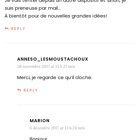
Je vais tenter depuis un autre dispositif et sinon, je
suis preneuse par mail…
À bientôt pour de nouvelles grandes idées!
REPLY
ANNESO_LESMOUSTACHOUX
28 novembre 2017 at 15 h 21 min
Merci, je regarde ce qu’il cloche.
REPLY
MARION
6 décembre 2017 at 13 h 24 min
Bonjour,