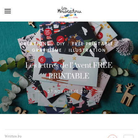
CRÉATIONS
DIY
FREE PRINTABLE
/
/
/
GRAPHISME
ILLUSTRATION
/
Les lettres de l’Avent FREE
PRINTABLE
27 NOVEMBRE 2017
Written by