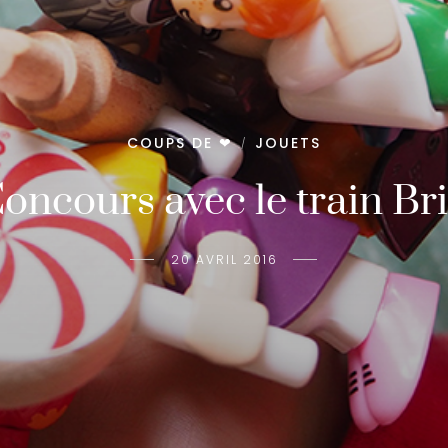
COUPS DE ❤
JOUETS
/
oncours avec le train Br
20 AVRIL 2016