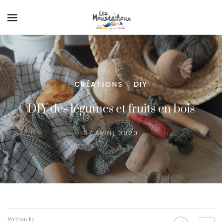
CRÉATIONS
DIY
/
DIY des légumes et fruits en bois
27 AVRIL 2020
Written by