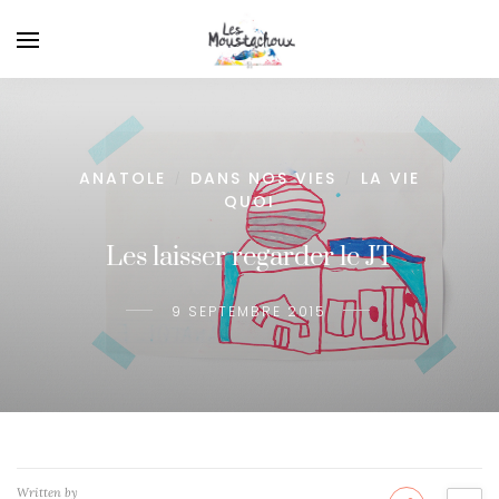
ANATOLE
DANS NOS VIES
LA VIE
/
/
QUOI
Les laisser regarder le JT
9 SEPTEMBRE 2015
Written by