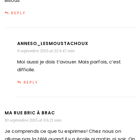
Bisous
REPLY
ANNESO_LESMOUSTACHOUX
9 septembre 2015 at 22 h 47 min
Moi aussi je dois t’avouer. Mais parfois, c’est
difficile.
REPLY
MA RUE BRIC À BRAC
10 septembre 2015 at 6 h 21 min
Je comprends ce que tu exprimes! Chez nous on
allume pas la télé quand il y a école ni matin, ni soir. On