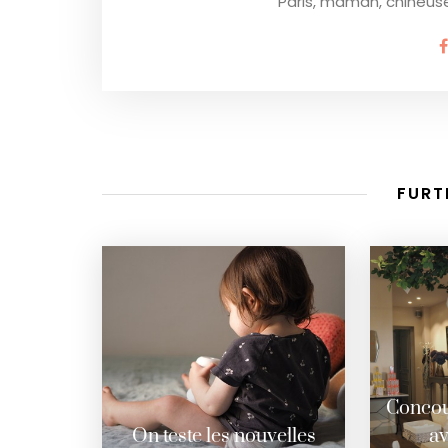
Paris, maman, chineuse,
FURT
Concou
On teste les nouvelles
av