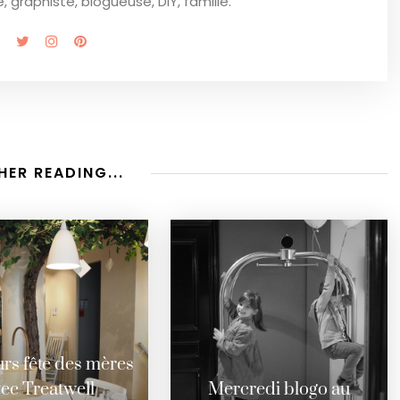
 graphiste, blogueuse, DIY, famille.
HER READING...
rs fête des mères
ec Treatwell
Mercredi blogo au